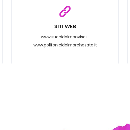
SITI WEB
www.suonidalmonviso.it
www.polifonicidelmarchesato.it