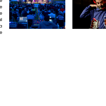
e
e
ze
l
a
e