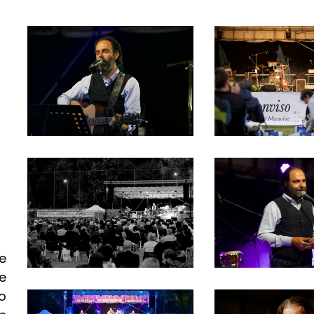
e
 e
o